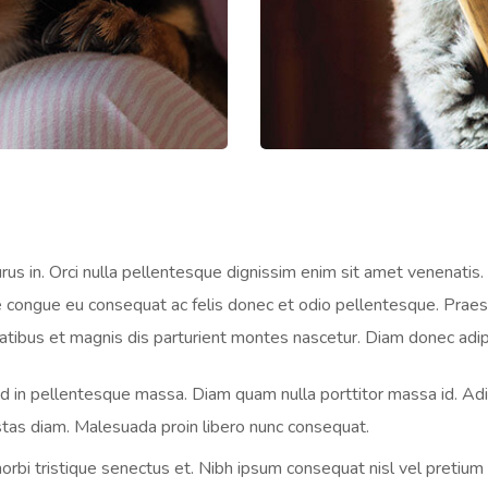
urus in. Orci nulla pellentesque dignissim enim sit amet venenatis
e congue eu consequat ac felis donec et odio pellentesque. Praes
atibus et magnis dis parturient montes nascetur. Diam donec adipis
od in pellentesque massa. Diam quam nulla porttitor massa id. Ad
as diam. Malesuada proin libero nunc consequat.
bi tristique senectus et. Nibh ipsum consequat nisl vel pretium l