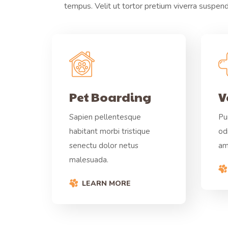
tempus. Velit ut tortor pretium viverra suspend
Pet Boarding
V
Sapien pellentesque
Pu
habitant morbi tristique
od
senectu dolor netus
am
malesuada.
LEARN MORE