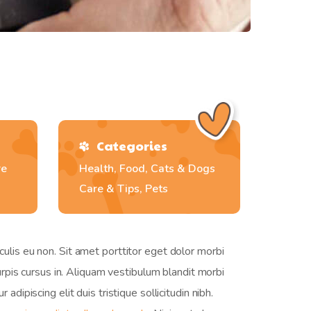
Categories
re
Health, Food, Cats & Dogs
Care & Tips, Pets
culis eu non. Sit amet porttitor eget dolor morbi
turpis cursus in. Aliquam vestibulum blandit morbi
dipiscing elit duis tristique sollicitudin nibh.