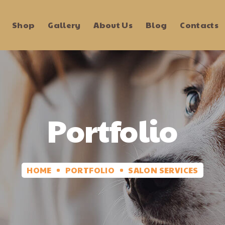
Shop
Gallery
About Us
Blog
Contacts
Portfolio
HOME
PORTFOLIO
SALON SERVICES