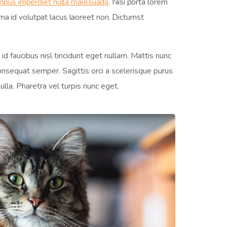
empus imperdiet nulla malesuada
. Nisi porta lorem
na id volutpat lacus laoreet non. Dictumst
id faucibus nisl tincidunt eget nullam. Mattis nunc
nsequat semper. Sagittis orci a scelerisque purus
lla. Pharetra vel turpis nunc eget.