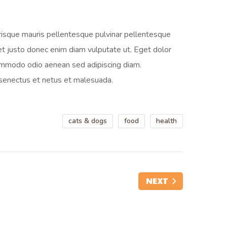
erisque mauris pellentesque pulvinar pellentesque
et justo donec enim diam vulputate ut. Eget dolor
commodo odio aenean sed adipiscing diam.
e senectus et netus et malesuada.
cats & dogs
food
health
NEXT