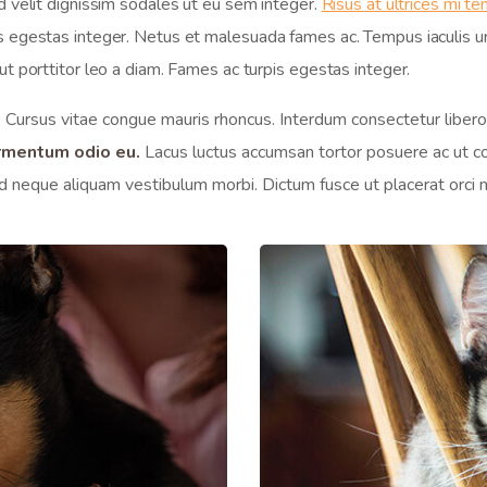
d velit dignissim sodales ut eu sem integer.
Risus at ultrices mi t
 egestas integer. Netus et malesuada fames ac. Tempus iaculis ur
t porttitor leo a diam. Fames ac turpis egestas integer.
. Cursus vitae congue mauris rhoncus. Interdum consectetur libero 
fermentum odio eu.
Lacus luctus accumsan tortor posuere ac ut co
d neque aliquam vestibulum morbi. Dictum fusce ut placerat orci nu