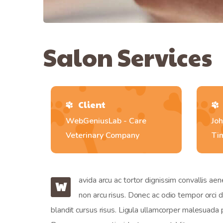
Salon Services
Client
WebGeniusLab - Care
Joh
Veterinary Company
Ti
avida arcu ac tortor dignissim convallis ae
W
non arcu risus. Donec ac odio tempor orci da
blandit cursus risus. Ligula ullamcorper malesuada pr