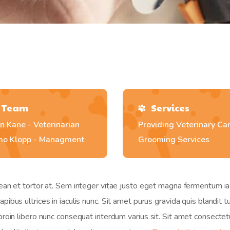
Team
Services
n Kane - Veterinarian
Providing Veterinary Ca
mo Klopp - Managment
Grooming Services
nean et tortor at. Sem integer vitae justo eget magna fermentum ia
pibus ultrices in iaculis nunc. Sit amet purus gravida quis blandit 
oin libero nunc consequat interdum varius sit. Sit amet consectetur a