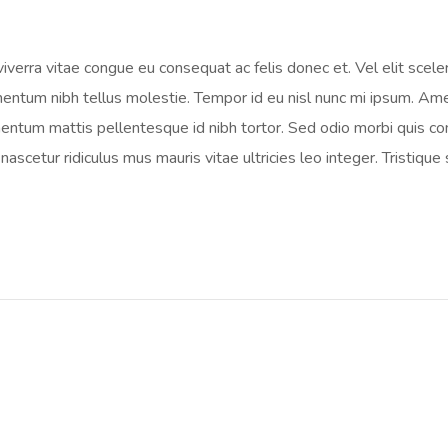
verra vitae congue eu consequat ac felis donec et. Vel elit scel
ementum nibh tellus molestie. Tempor id eu nisl nunc mi ipsum. Am
mentum mattis pellentesque id nibh tortor. Sed odio morbi quis 
ascetur ridiculus mus mauris vitae ultricies leo integer. Tristiqu